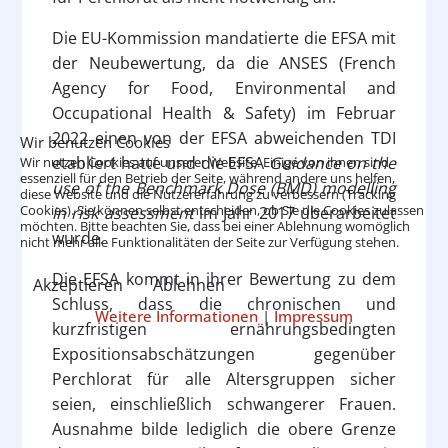
Die EU-Kommission mandatierte die EFSA mit
der Neubewertung, da die ANSES (French
Agency for Food, Environmental and
Occupational Health & Safety) im Februar
2022 einen von der EFSA abweichenden TDI
Wir benutzen Cookies
etabliert hatte und die EFSA
Guidance on the
Wir nutzen Cookies auf unserer Website. Einige von ihnen sind
essenziell für den Betrieb der Seite, während andere uns helfen,
use of the Benchmark Dose (BMD) modelling
diese Website und die Nutzererfahrung zu verbessern (Tracking
Cookies). Sie können selbst entscheiden, ob Sie die Cookies zulassen
in risk assessment
im Jahr 2017 überarbeitet
möchten. Bitte beachten Sie, dass bei einer Ablehnung womöglich
wurde.
nicht mehr alle Funktionalitäten der Seite zur Verfügung stehen.
Die EFSA kommt in ihrer Bewertung zu dem
Akzeptieren
Ablehnen
Schluss, dass die chronischen und
Weitere Informationen
|
Impressum
kurzfristigen ernährungsbedingten
Expositionsabschätzungen gegenüber
Perchlorat für alle Altersgruppen sicher
seien, einschließlich schwangerer Frauen.
Ausnahme bilde lediglich die obere Grenze