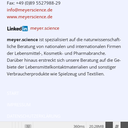
Fax: +49 (0)89 5527988-29
info@meyerscience.de
www.meyerscience.de
meyer.science
meyer.science
ist spezialisiert auf die natur­wissenschaft­
liche Be­ratung von natio­nalen und inter­natio­nalen Firmen
der Lebens­mittel‑, Kosmetik- und Pharma­branche.
Darüber hinaus erstreckt sich unsere Be­ratung auf die Ge­
biete der Lebens­mittel­kontakt­materialien und sonstiger
Verbraucher­produkte wie Spiel­zeug und Text­ilien.
START
IMPRESSUM
DATENSCHUTZERKLÄRUNG
360ms
20.28MB
32
Top